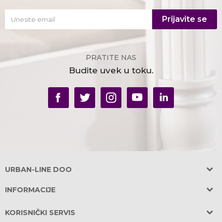
Prijavite se
PRATITE NAS
Budite uvek u toku.
URBAN-LINE DOO
Adresa:
INFORMACIJE
Požeška 31, Banovo Brdo
O nama
11030 Beograd, Srbija
KORISNIČKI SERVIS
OBEZBEĐEN PARKING u garaži zgrade!