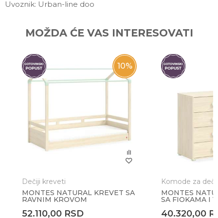
Uvoznik: Urban-line doo
Ime/Nadimak
MOŽDA ĆE VAS INTERESOVATI
Email
10
%
Poruka
Dečiji kreveti
Komode za deči
MONTES NATURAL KREVET SA
MONTES NATU
RAVNIM KROVOM
SA FIOKAMA I 
Anti-spam zaštita - izračunajte koliko je 9 - 4 :
52.110,00
RSD
40.320,00
R