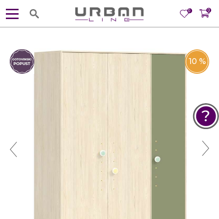
0
0
10
%
POMOĆ PRI KUPOVINI
Za više informacija, pomoć i
porudžbine
381 11 245 18 52
381 64 218 96 52
Radno vreme
Ponedeljak - Petak od
10:00 do 19:00