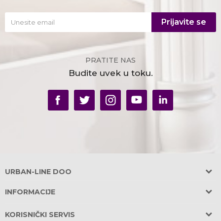
Prijavite se
PRATITE NAS
Budite uvek u toku.
URBAN-LINE DOO
Adresa:
INFORMACIJE
Požeška 31, Banovo Brdo
O nama
11030 Beograd, Srbija
KORISNIČKI SERVIS