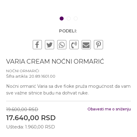
Subotom od 10:00 do
16:00 časova
Pišite nam
1
2
3
office@urbanline.rs
PODELI:
VARIA CREAM NOĆNI ORMARIĆ
NOĆNI ORMARIĆI
Šifra artikla:
20.89.1601.00
Noćni ormarić Varia sa dve fioke pruža mogućnost da vam
sve važne sitnice budu na dohvat ruke.
19.600,00
RSD
Obavesti me o sniženju
17.640,00
RSD
Ušteda:
1.960,00
RSD