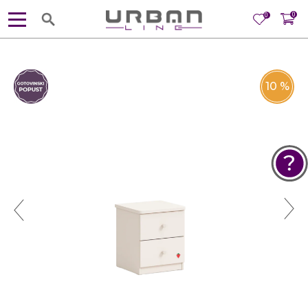
0
0
10
%
POMOĆ PRI KUPOVINI
Za više informacija, pomoć i
porudžbine
381 11 245 18 52
381 64 218 96 52
Radno vreme
Ponedeljak - Petak od
10:00 do 19:00