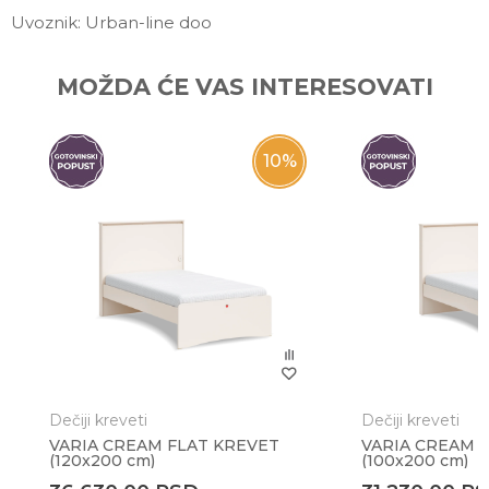
Uvoznik: Urban-line doo
Ime/Nadimak
MOŽDA ĆE VAS INTERESOVATI
Email
10
%
Poruka
Dečiji kreveti
Dečiji kreveti
VARIA CREAM FLAT KREVET
VARIA CREAM 
(120x200 cm)
(100x200 cm)
Anti-spam zaštita - izračunajte koliko je 2 + 3 :