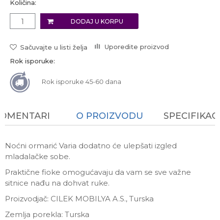
Količina:
DODAJ U KORPU
Uporedite proizvod
Sačuvajte u listi želja
Rok isporuke:
Rok isporuke 45-60 dana
KOMENTARI
O PROIZVODU
SPECIFIKAC
Noćni ormarić Varia dodatno će ulepšati izgled
mladalačke sobe.
Praktične fioke omogućavaju da vam se sve važne
sitnice nađu na dohvat ruke.
Proizvodjač: CILEK MOBILYA A.S., Turska
Zemlja porekla: Turska