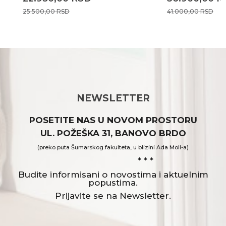
25.500,00
RSD
41.000,00
RSD
NEWSLETTER
POSETITE NAS U NOVOM PROSTORU
UL. POŽEŠKA 31, BANOVO BRDO
(preko puta Šumarskog fakulteta, u blizini Ada Moll-a)
* * *
Budite informisani o novostima i aktuelnim
popustima.
Prijavite se na Newsletter.