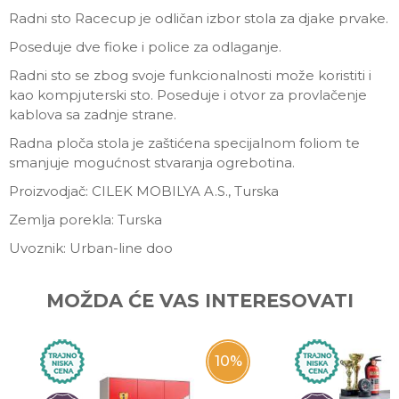
Radni sto Racecup je odličan izbor stola za djake prvake.
Poseduje dve fioke i police za odlaganje.
Radni sto se zbog svoje funkcionalnosti može koristiti i
kao kompjuterski sto. Poseduje i otvor za provlačenje
kablova sa zadnje strane.
Radna ploča stola je zaštićena specijalnom foliom te
smanjuje mogućnost stvaranja ogrebotina.
Proizvodjač: CILEK MOBILYA A.S., Turska
Zemlja porekla: Turska
Uvoznik: Urban-line doo
Ime/Nadimak
MOŽDA ĆE VAS INTERESOVATI
Email
10
%