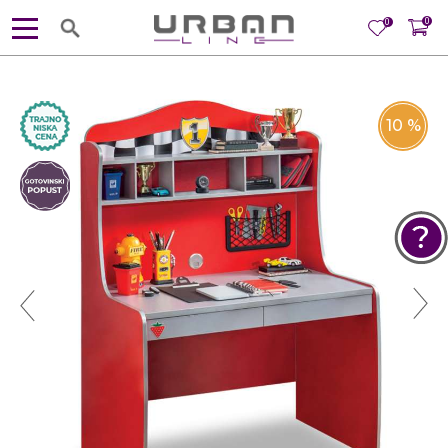
0
0
10
%
POMOĆ PRI KUPOVINI
Za više informacija, pomoć i
porudžbine
381 11 245 18 52
381 64 218 96 52
Radno vreme
Ponedeljak - Petak od
10:00 do 19:00