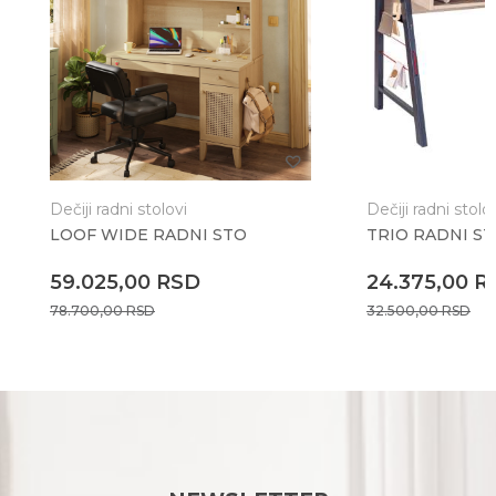
Dečiji radni stolovi
Dečiji radni stolo
LOOF WIDE RADNI STO
TRIO RADNI S
59.025,00
RSD
24.375,00
R
78.700,00
RSD
32.500,00
RSD