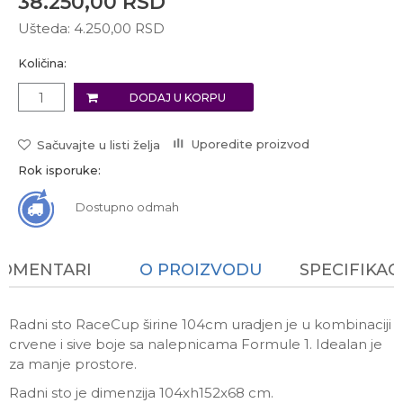
38.250,00
RSD
Ušteda:
4.250,00
RSD
Količina:
DODAJ U KORPU
Uporedite proizvod
Sačuvajte u listi želja
Rok isporuke:
Dostupno odmah
KOMENTARI
O PROIZVODU
SPECIFIKAC
Radni sto RaceCup širine 104cm uradjen je u kombinaciji
crvene i sive boje sa nalepnicama Formule 1. Idealan je
za manje prostore.
Radni sto je dimenzija 104xh152x68 cm.