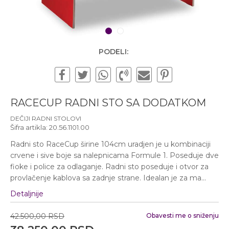
Subotom od 10:00 do
16:00 časova
Pišite nam
1
2
office@urbanline.rs
PODELI:
RACECUP RADNI STO SA DODATKOM
DEČIJI RADNI STOLOVI
Šifra artikla:
20.56.1101.00
Radni sto RaceCup širine 104cm uradjen je u kombinaciji
crvene i sive boje sa nalepnicama Formule 1. Poseduje dve
fioke i police za odlaganje. Radni sto poseduje i otvor za
provlačenje kablova sa zadnje strane. Idealan je za ma
...
Detaljnije
42.500,00
RSD
Obavesti me o sniženju