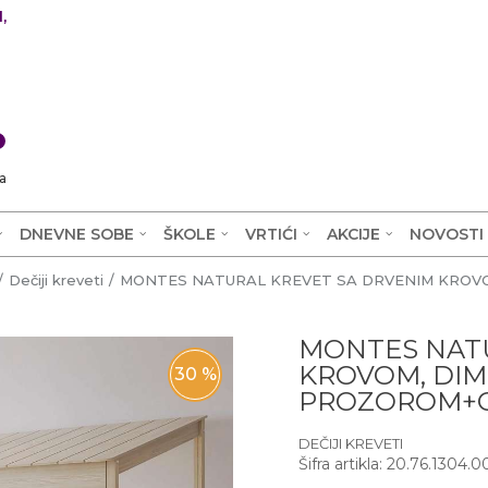
,
0
a
DNEVNE SOBE
ŠKOLE
VRTIĆI
AKCIJE
NOVOSTI
Dečiji kreveti
MONTES NATURAL KREVET SA DRVENIM KROVO
MONTES NATU
KROVOM, DIM
30
%
PROZOROM+O
DEČIJI KREVETI
Šifra artikla:
20.76.1304.0