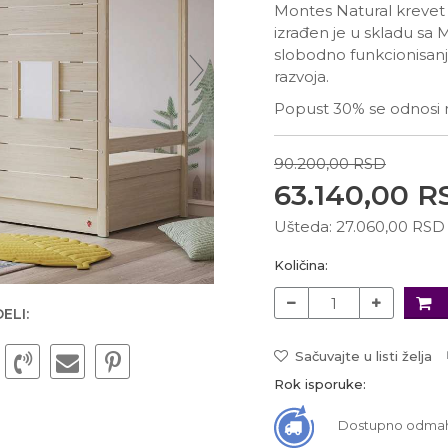
Montes Natural krevet
izrađen je u skladu sa
slobodno funkcionisanje
razvoja.
Popust 30% se odnosi n
90.200,00
RSD
63.140,00
R
Ušteda:
27.060,00
RSD
Količina:
ELI:
Sačuvajte u listi želja
Rok isporuke:
Dostupno odma