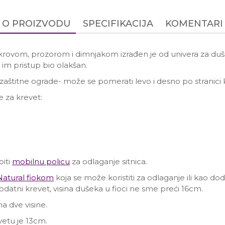
O PROIZVODU
SPECIFIKACIJA
KOMENTARI
krovom, prozorom i dimnjakom izrađen je od univera za duš
 im pristup bio olakšan.
zaštitne ograde- može se pomerati levo i desno po stranici 
 za krevet:
iti
mobilnu policu
za odlaganje sitnica.
atural fiokom
koja se može koristiti za odlaganje ili kao do
odatni krevet, visina dušeka u fioci ne sme preći 16cm.
a dve visine.
vetu je 13cm.