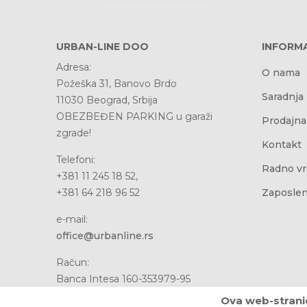
URBAN-LINE DOO
INFORMA
Adresa:
O nama
Požeška 31, Banovo Brdo
Saradnja
11030 Beograd, Srbija
OBEZBEĐEN PARKING u garaži
Prodajna
zgrade!
Kontakt
Telefoni:
Radno v
+381 11 245 18 52,
+381 64 218 96 52
Zaposlen
e-mail:
office@urbanline.rs
Račun:
Banca Intesa 160-353979-95
PIB: 107076481
Ova web-stranic