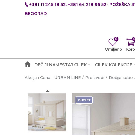
+381 11 245 18 52, +381 64 218 96 52- POŽEŠKA 31
BEOGRAD
0
Omiljeno
Korp
DEČIJI NAMEŠTAJ CILEK
CILEK KOLEKCIJE
Akcija i Cena - URBAN LINE
Proizvodi
Dečije sobe