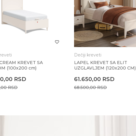
kreveti
Dečiji kreveti
 CREAM KREVET SA
LAPEL KREVET SA ELIT
OM (100x200 cm)
UZGLAVLJEM (120x200 CM)
20,00
RSD
61.650,00
RSD
0,00
RSD
68.500,00
RSD