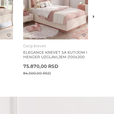
2.730
3.900,0
Dečiji kreveti
ELEGANCE KREVET SA KUTIJOM I
HENGER UZGLAVLJEM (100x200
cm)
75.870,00
RSD
84.300,00
RSD