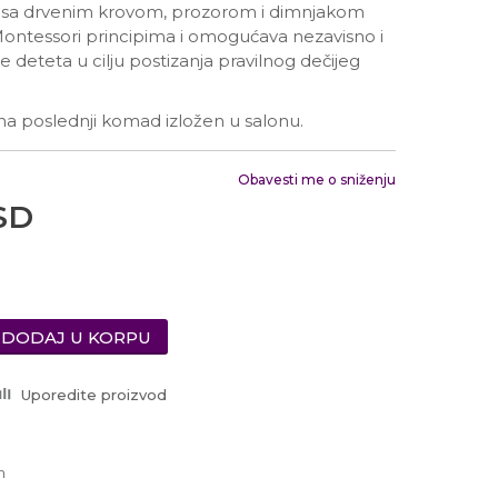
Radno vreme
 sa drvenim krovom, prozorom i dimnjakom
Ponedeljak - Petak od
 Montessori principima i omogućava nezavisno i
10:00 do 19:00
 deteta u cilju postizanja pravilnog dečijeg
Subotom od 10:00 do
16:00 časova
Pišite nam
a poslednji komad izložen u salonu.
office@urbanline.rs
Obavesti me o sniženju
SD
DODAJ U KORPU
Uporedite proizvod
h