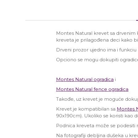
Montes Natural krevet sa drvenim 
kreveta je prilagođena deci kako bi
Drveni prozor ujedno ima i funkciu 
Opciono se mogu dokupiti ogradice
Montes Natural ogradica
i
Montes Natural fence ogradica
Takođe, uz krevet je moguće dokup
Krevet je kompatibilan sa
Montes N
90x190cm). Ukoliko se koristi kao d
Podnica kreveta može se podesiti n
Na fotografiji debljina dušeka u kre