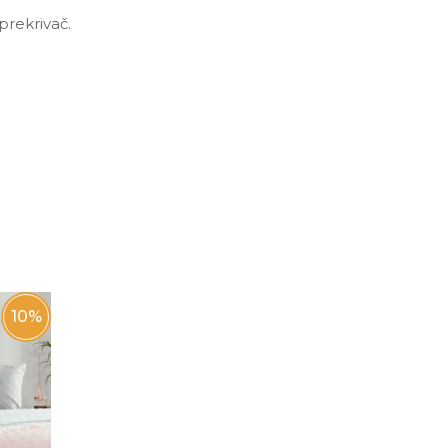
prekrivač.
10
%