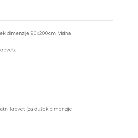
ek dimenzije 90x200cm. Visina
kreveta.
datni krevet (za dušek dimenzije