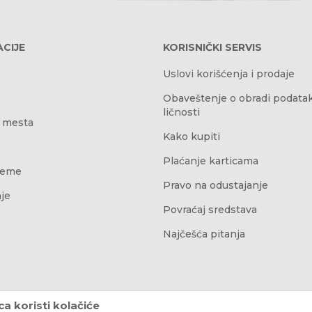
CIJE
KORISNIČKI SERVIS
Uslovi korišćenja i prodaje
Obaveštenje o obradi podata
ličnosti
 mesta
Kako kupiti
Plaćanje karticama
reme
Pravo na odustajanje
je
Povraćaj sredstava
Najčešća pitanja
a koristi kolačiće