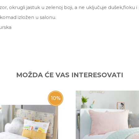
r, okrugli jastuk u zelenoj boji, a ne uključuje dušek,fioku i 
 komad izložen u salonu.
urska
Email
MOŽDA ĆE VAS INTERESOVATI
10
%