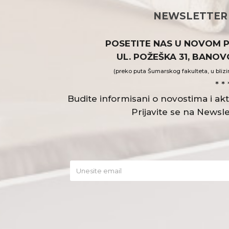
NEWSLETTER
POSETITE NAS U NOVOM 
UL. POŽEŠKA 31, BANO
(preko puta Šumarskog fakulteta, u blizi
* * 
Budite informisani o novostima i a
Prijavite se na Newsle