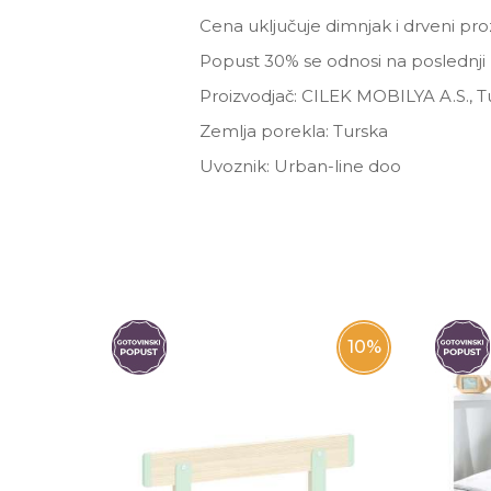
Cena uključuje dimnjak i drveni prozo
Popust 30% se odnosi na poslednji
Proizvodjač: CILEK MOBILYA A.S., T
Zemlja porekla: Turska
Uvoznik: Urban-line doo
Ime/Nadimak
Poruka
10
%