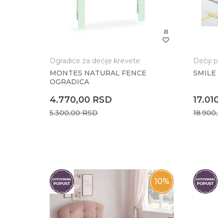
Anti-spam zaštita - izračunajte koliko je 2 + 3
POŠALJI
Ogradice za dečije krevete
Dečiji 
MONTES NATURAL FENCE
SMILE 
OGRADICA
4.770,00
RSD
17.01
5.300,00
RSD
18.900
10
%
10
%
 FLAT