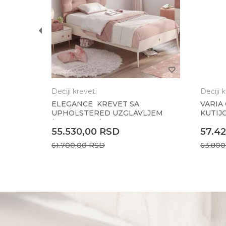
)
Dečiji kreveti
Dečiji 
ELEGANCE KREVET SA
VARIA
UPHOLSTERED UZGLAVLJEM
KUTIJ
(120X200 CM)
55.530,00
RSD
57.4
61.700,00
RSD
63.80