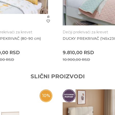
 :
prekrivači za krevet
Dečiji prekrivači za krevet
PEKRIVAČ (80-90 cm)
DUCKY PREKRIVAČ (145x23
0,00
RSD
9.810,00
RSD
,00
RSD
10.900,00
RSD
SLIČNI PROIZVODI
10
%