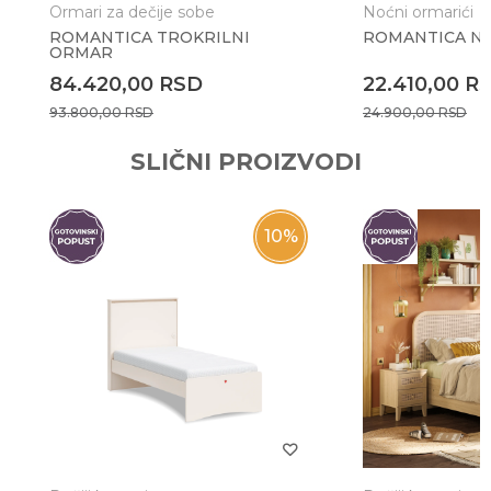
Ormari za dečije sobe
Noćni ormarići
ROMANTICA TROKRILNI
ROMANTICA N
ORMAR
Anti-spam zaštita - izračunajte koliko je 4 + 1 :
84.420,00
RSD
22.410,00
R
93.800,00
RSD
24.900,00
RSD
POŠALJI
SLIČNI PROIZVODI
10
%