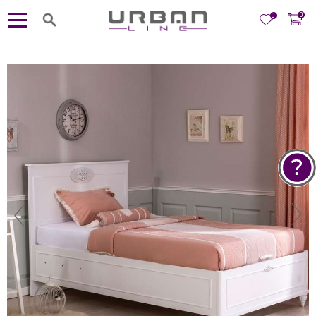
0
0
POMOĆ PRI KUPOVINI
Za više informacija, pomoć i
porudžbine
381 11 245 18 52
381 64 218 96 52
Radno vreme
Ponedeljak - Petak od
10:00 do 19:00