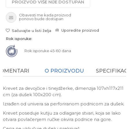
PROIZVOD VIŠE NIJE DOSTUPAN
Obavesti me kada proizvod
ponovo bude dostupan
Uporedite proizvod
Sačuvajte u listi želja
Rok isporuke:
Rok isporuke 45-60 dana
KOMENTARI
O PROIZVODU
SPECIFIKAC
Krevet za devojčice i tinejdžerke, dimenzija 107xh117x211
cm (za dušek 100x200 cm).
Izrađen od univera sa perforiranom podnicom za dušek.
Krevet poseduje kutiju za odlaganje stvari, koja se lako
otvara povlačenjem ručke okvira podnice na gore.
Cena ne uključuje dušek i prekrivač.