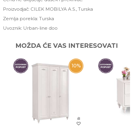
Proizvodjač: CILEK MOBILYA A.S., Turska
Zemlja porekla: Turska
Uvoznik: Urban-line doo
Ime/Nadimak
MOŽDA ĆE VAS INTERESOVATI
Email
10
%
Poruka