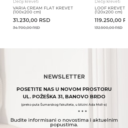
Dečiji kreveti
Dečiji kreveti
VARIA CREAM FLAT KREVET
LOOF KREVET 
(100x200 cm)
(120x200 cm)
31.230,00
RSD
119.250,00
R
34.700,00
RSD
132.500,00
RSD
NEWSLETTER
POSETITE NAS U NOVOM PROSTORU
UL. POŽEŠKA 31, BANOVO BRDO
(preko puta Šumarskog fakulteta, u blizini Ada Moll-a)
* * *
Budite informisani o novostima i aktuelnim
popustima.