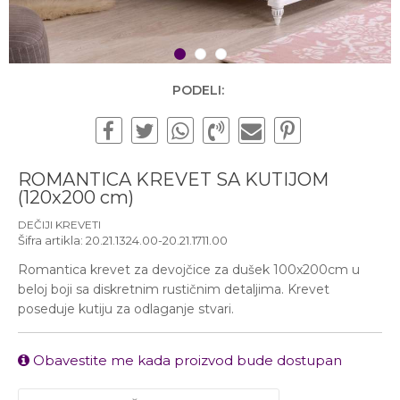
Subotom od 10:00 do
16:00 časova
Pišite nam
1
2
3
office@urbanline.rs
PODELI:
ROMANTICA KREVET SA KUTIJOM
(120x200 cm)
DEČIJI KREVETI
Šifra artikla:
20.21.1324.00-20.21.1711.00
Romantica krevet za devojčice za dušek 100x200cm u
beloj boji sa diskretnim rustičnim detaljima. Krevet
poseduje kutiju za odlaganje stvari.
Obavestite me kada proizvod bude dostupan